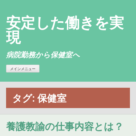
コ
ン
安定した働きを実
テ
ン
現
ツ
へ
病院勤務から保健室へ
ス
キ
ッ
メインメニュー
プ
タグ:
保健室
養護教諭の仕事内容とは？