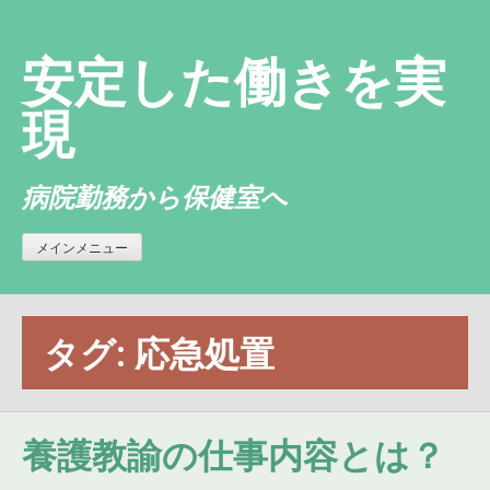
コ
ン
安定した働きを実
テ
ン
現
ツ
へ
病院勤務から保健室へ
ス
キ
ッ
メインメニュー
プ
タグ:
応急処置
養護教諭の仕事内容とは？